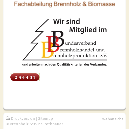
Druckversion
|
Sitemap
Webansicht
© Brennholz Service Rothbauer