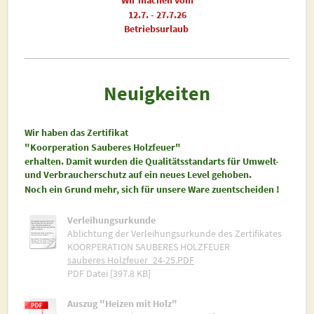
Wir machen vom
12.7. - 27.7.26
Betriebsurlaub
Neuigkeiten
Wir haben das Zertifikat
"Koorperation Sauberes Holzfeuer"
erhalten. Damit wurden die Qualitätsstandarts für Umwelt-
und Verbraucherschutz auf ein neues Level gehoben.
Noch ein Grund mehr, sich für unsere Ware zuentscheiden !
Verleihungsurkunde
Ablichtung der Verleihungsurkunde des Zertifikates
KOORPERATION SAUBERES HOLZFEUER
sauberes Holzfeuer_24-25.PDF
PDF Datei [397.8 KB]
Auszug "Heizen mit Holz"