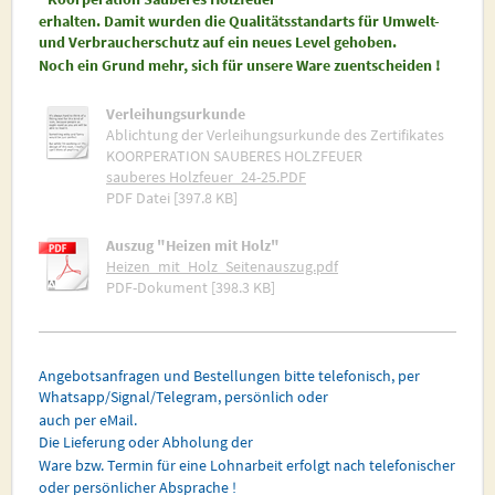
erhalten. Damit wurden die Qualitätsstandarts für Umwelt-
und Verbraucherschutz auf ein neues Level gehoben.
Noch ein Grund mehr, sich für unsere Ware zuentscheiden !
Verleihungsurkunde
Ablichtung der Verleihungsurkunde des Zertifikates
KOORPERATION SAUBERES HOLZFEUER
sauberes Holzfeuer_24-25.PDF
PDF Datei [397.8 KB]
Auszug "Heizen mit Holz"
Heizen_mit_Holz_Seitenauszug.pdf
PDF-Dokument [398.3 KB]
Angebotsanfragen und Bestellungen bitte telefonisch, per
Whatsapp/Signal/Telegram, persönlich oder
auch per eMail.
Die Lieferung oder Abholung der
Ware bzw. Termin für eine Lohnarbeit erfolgt nach telefonischer
oder persönlicher Absprache !